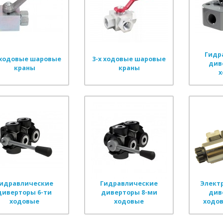
Гидр
 ходовые шаровые
3-х ходовые шаровые
див
краны
краны
х
идравлические
Гидравлические
Элект
диверторы 6-ти
диверторы 8-ми
див
ходовые
ходовые
ходов