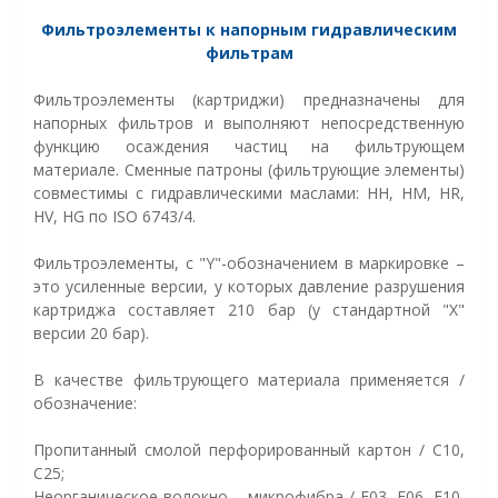
Фильтроэлементы к напорным гидравлическим
фильтрам
Фильтроэлементы (картриджи) предназначены для
напорных фильтров и выполняют непосредственную
функцию осаждения частиц на фильтрующем
материале. Сменные патроны (фильтрующие элементы)
совместимы с гидравлическими маслами: HH, HM, HR,
HV, HG по ISO 6743/4.
Фильтроэлементы, с "Y"-обозначением в маркировке –
это усиленные версии, у которых давление разрушения
картриджа составляет 210 бар (у стандартной "X"
версии 20 бар).
В качестве фильтрующего материала применяется /
обозначение:
Пропитанный смолой перфорированный картон / C10,
C25;
Неорганическое волокно – микрофибра / F03, F06, F10,