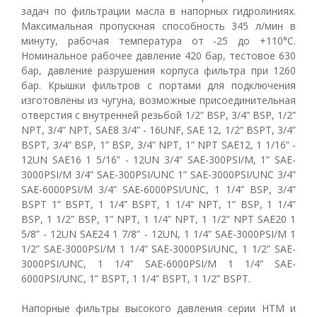
задач по фильтрации масла в напорных гидролиниях.
Максимальная пропускная способность 345 л/мин в
минуту, рабочая температура от -25 до +110°C.
Номинальное рабочее давление 420 бар, тестовое 630
бар, давление разрушения корпуса фильтра при 1260
бар. Крышки фильтров с портами для подключения
изготовлены из чугуна, возможные присоединительная
отверстия с внутренней резьбой 1/2” BSP, 3/4” BSP, 1/2”
NPT, 3/4” NPT, SAE8 3/4” - 16UNF, SAE 12, 1/2” BSPT, 3/4”
BSPT, 3/4” BSP, 1” BSP, 3/4” NPT, 1” NPT SAE12, 1 1/16” -
12UN SAE16 1 5/16” - 12UN 3/4” SAE-300PSI/M, 1” SAE-
3000PSI/M 3/4” SAE-300PSI/UNC 1” SAE-3000PSI/UNC 3/4”
SAE-6000PSI/M 3/4” SAE-6000PSI/UNC, 1 1/4” BSP, 3/4”
BSPT 1” BSPT, 1 1/4” BSPT, 1 1/4” NPT, 1” BSP, 1 1/4”
BSP, 1 1/2” BSP, 1” NPT, 1 1/4” NPT, 1 1/2” NPT SAE20 1
5/8” - 12UN SAE24 1 7/8” - 12UN, 1 1/4” SAE-3000PSI/M 1
1/2” SAE-3000PSI/M 1 1/4” SAE-3000PSI/UNC, 1 1/2” SAE-
3000PSI/UNC, 1 1/4” SAE-6000PSI/M 1 1/4” SAE-
6000PSI/UNC, 1” BSPT, 1 1/4” BSPT, 1 1/2” BSPT.
Напорные фильтры высокого давления серии HTM и