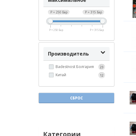
максимальное
P = 250 Бар
P = 315 Бар
P = 250 Бар
P = 315 Бар
Производитель
Badestnost Болгария
23
Китай
12
СБРОС
Категории