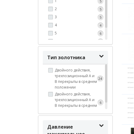
1
5
2
5
3
5
4
4
5
6
6
4
7
1
Тип золотника
Двойного действия,
трехпозиционный A и
24
В перекрыты в среднем
положении
Двойного действия,
трехпозиционный A и
6
В перекрыты в среднем
положении.
Давление