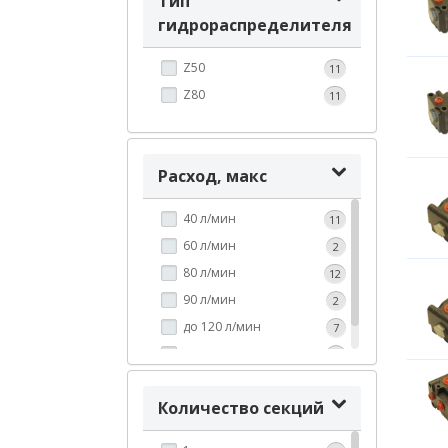
Тип
гидрораспределителя
Z50
11
Z80
11
Расход, макс
40 л/мин
11
60 л/мин
2
80 л/мин
12
90 л/мин
2
до 120 л/мин
7
190 л/мин
1
Количество секций