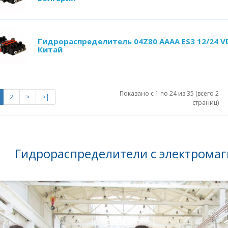
Гидрораспределитель 04Z80 AААA ES3 12/24 V
Китай
Показано с 1 по 24 из 35 (всего 2
2
>
>|
страниц)
Гидрораспределители с электрома