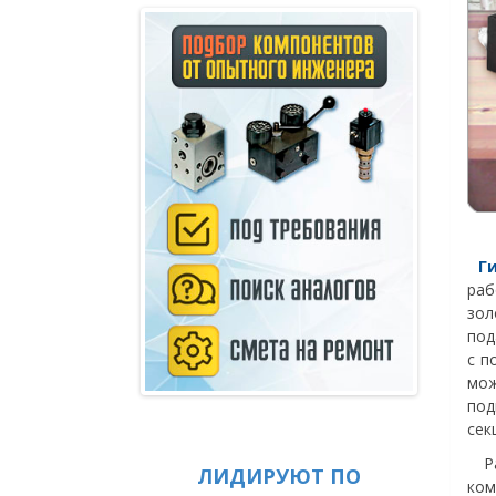
Ги
раб
зол
под
с п
мо
под
сек
Раз
ЛИДИРУЮТ ПО
ком