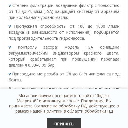
v
Степень фильтрации
:
воздушный фильтр с тонкостью
от 10 до 40 мкм (TSA) защищает систему от абразива
при колебаниях уровня масла.
v
Пропускная способность
:
от 100 до 1000 л/мин
воздуха (в зависимости от исполнения), подбирается
под производительность гидронасоса.
v
Контроль засора
:
модель TSA оснащена
вакуумметрическим индикатором красного цвета,
который срабатывает при превышении перепада
давления 0,03–0,05 бар.
v
Присоединение
:
резьба от G⅜ до G1½ или фланец под
болты.
Все позиции взаимозаменяемы с оригинальными
комплектующими ОМТ и других европейских
Мы анализируем посещаемость сайта "Яндекс
производителей. Поставляются в сборе с крепежом и
Метрикой" и используем cookie. Продолжая, Вы
принимаете
Согласие на обработку ПД
, действующее в
уплотнительными кольцами.
рамках нашей
Политики в области обработки ПД
ПРИНЯТЬ