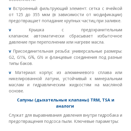
v
Встроенный фильтрующий элемент: сетка с ячейкой
от 125 до 355 мкм (в зависимости от модификации)
предотвращает попадание крупных частиц при заливке.
v
Крышка с предохранительным
клапаном
:
автоматически сбрасывает избыточное
давление при переполнении или нагреве масла.
v
Присоединительная резьба
:
универсальные размеры:
G2, G1¼, G¾, G½ и фланцевые соединения под разные
типы баков.
v
Материал
:
корпус из алюминиевого сплава или
никелированной латуни, устойчивый к минеральным
маслам и гидравлическим жидкостям на масляной
основе.
Сапуны (дыхательные клапаны) TRM, TSA и
аналоги
Служат для выравнивания давления внутри гидробака и
предотвращения подсоса пыли. Ключевые параметры: