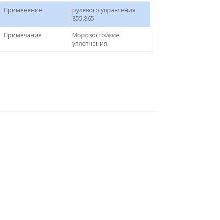
Применение
рулевого управления
855,865
Примечание
Морозостойкие
уплотнения