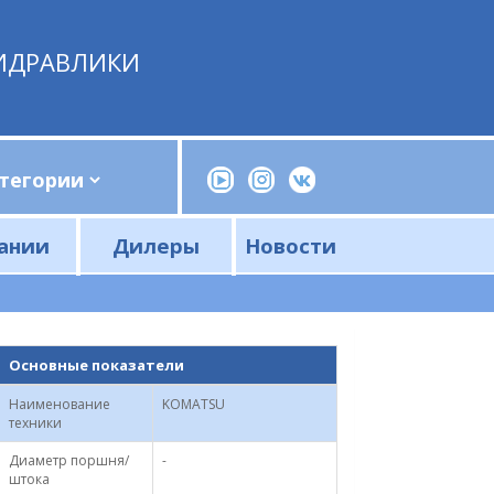
ИДРАВЛИКИ
ании
Дилеры
Новости
Прессы, трубогибы, шприцы, ручные насосы
Напорные фильтры и фильтроэлементы
Сливные фильтры и фильтроэлементы
Основные показатели
Наименование
KOMATSU
техники
Диаметр поршня/
-
штока