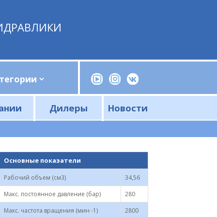
ИДРАВЛИКИ
ании
Дилеры
Новости
Прессы, трубогибы, шприцы, ручные насосы
Напорные фильтры и фильтроэлементы
Сливные фильтры и фильтроэлементы
Основные показатели
Рабочий объем (см3)
34,56
Макс. постоянное давление (бар)
280
Макс. частота вращения (мин -1)
2800