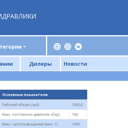
ИДРАВЛИКИ
ании
Дилеры
Новости
Прессы, трубогибы, шприцы, ручные насосы
Напорные фильтры и фильтроэлементы
Сливные фильтры и фильтроэлементы
Основные показатели
Рабочий объем (см3)
100,52
Макс. постоянное давление (бар)
180
Макс. частота вращения (мин -1)
1800