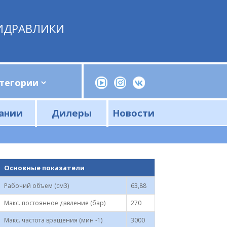
ИДРАВЛИКИ
ании
Дилеры
Новости
Прессы, трубогибы, шприцы, ручные насосы
Напорные фильтры и фильтроэлементы
Сливные фильтры и фильтроэлементы
Основные показатели
Рабочий объем (см3)
63,88
Макс. постоянное давление (бар)
270
Макс. частота вращения (мин -1)
3000