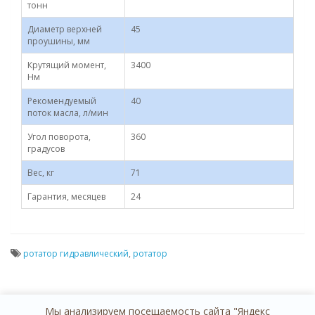
тонн
Диаметр верхней
45
проушины, мм
Крутящий момент,
3400
Нм
Рекомендуемый
40
поток масла, л/мин
Угол поворота,
360
градусов
Вес, кг
71
Гарантия, месяцев
24
ротатор гидравлический
,
ротатор
Мы анализируем посещаемость сайта "Яндекс