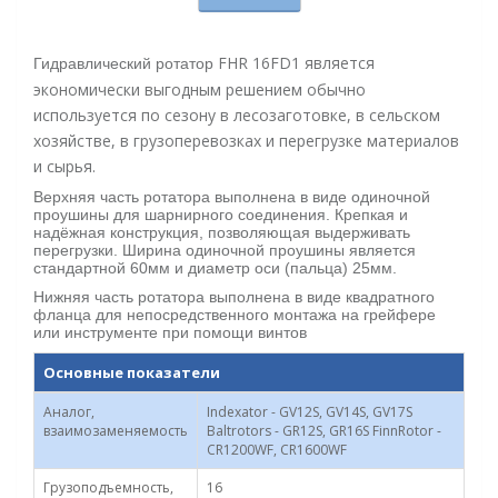
FHR 16FD1 является
Гидравлический ротатор
экономически выгодным решением обычно
используется по сезону в лесозаготовке, в сельском
хозяйстве, в грузоперевозках и перегрузке материалов
и сырья.
Верхняя часть ротатора выполнена в виде одиночной
проушины для шарнирного соединения. Крепкая и
надёжная конструкция, позволяющая выдерживать
перегрузки. Ширина одиночной проушины является
стандартной 60мм и диаметр оси (пальца) 25мм.
Нижняя часть ротатора выполнена в виде квадратного
фланца для непосредственного монтажа на грейфере
или инструменте при помощи винтов
Основные показатели
Аналог,
Indexator - GV12S, GV14S, GV17S
взаимозаменяемость
Baltrotors - GR12S, GR16S FinnRotor -
CR1200WF, CR1600WF
Грузоподъемность,
16