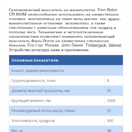
Гидравлический вращатель на манипулятор, Finn Rotor
CR 800M целесообразно использовать на харвестерных
головках, монтируемых на такие виды машин, как: крано-
манипуляторные установки, экскаваторы, а также
спецтехнику с навесным оборудованием для захвата и
погрузки леса. Технические и эксплуатационные
характеристики позволяют применять гидравлический
вращатель Финн-Ротор на харвестерах следующих
брендов: Eco Log, Ponsse, John Deere, Timberjack, Valmet.
Устройство ротатора ниже в приложении.
Основные показатели
Аналог, взаимозаменяемость
Грузоподъемность, тонн
8
Диаметр верхней проушины, мм
35
Крутящий момент, Нм
2000
Рекомендуемый поток масла, л/мин
25
Угол поворота, градусов
360
Вес, кг
48