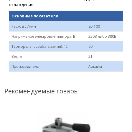
охлаждения.
Основные показатели
Расход, л/мин
до 100
Напряжение электровентилятора, В
220В либо 380В
Термореле (t срабатывания), °С
60
Вес, кг
21
Производитель
Аркаим
Рекомендуемые товары