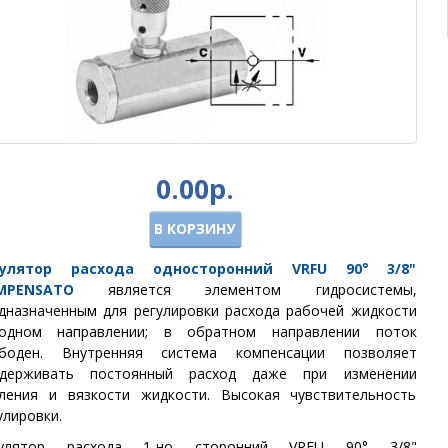
0.00р.
В КОРЗИНУ
гулятор расхода односторонний VRFU 90° 3/8"
MPENSATO
является элементом гидросистемы,
дназначенным для регулировки расхода рабочей жидкости
одном направлении; в обратном направлении поток
ободен. Внутренняя система компенсации позволяет
ддерживать постоянный расход даже при изменении
ления и вязкости жидкости. Высокая чувствительность
улировки.
гулятор расхода 1-но сторонний VRFU 90° 3/8"