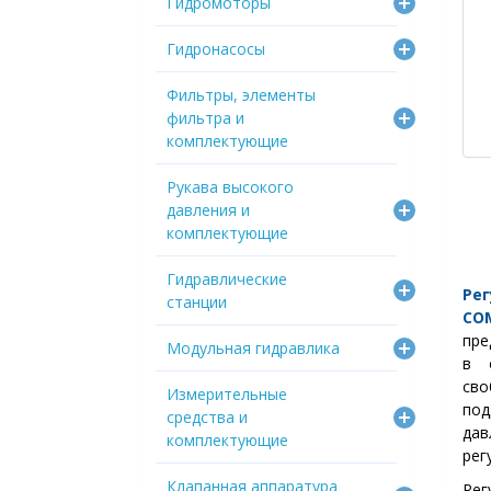
Гидромоторы
Гидронасосы
Фильтры, элементы
фильтра и
комплектующие
Рукава высокого
давления и
комплектующие
Гидравлические
Ре
станции
CO
пре
Модульная гидравлика
в 
св
Измерительные
по
средства и
дав
комплектующие
рег
Клапанная аппаратура
Ре