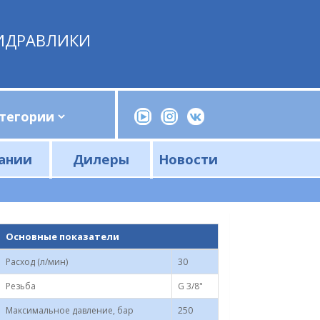
ИДРАВЛИКИ
ании
Дилеры
Новости
Прессы, трубогибы, шприцы, ручные насосы
Напорные фильтры и фильтроэлементы
Сливные фильтры и фильтроэлементы
Основные показатели
Расход (л/мин)
30
Резьба
G 3/8"
Максимальное давление, бар
250