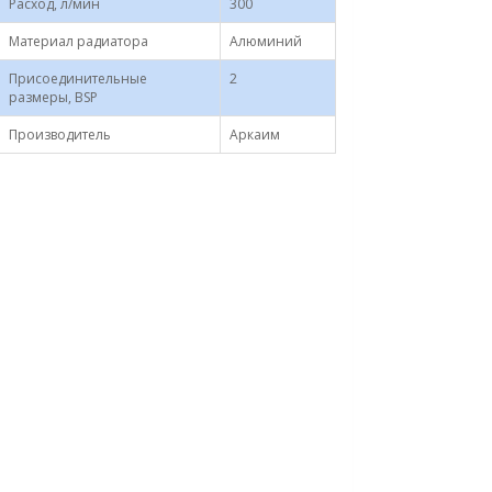
Расход, л/мин
300
Материал радиатора
Алюминий
Присоединительные
2
размеры, BSP
Производитель
Аркаим