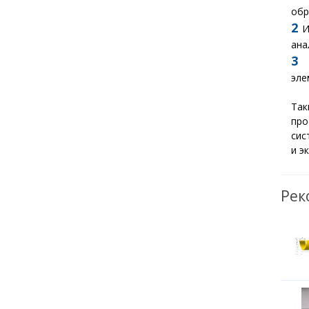
обр
2
И
ана
3
О
эле
Та
про
сис
и э
Рек