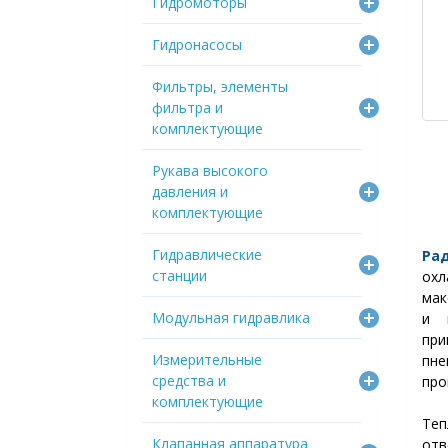
Гидромоторы
Гидронасосы
Фильтры, элементы
фильтра и
комплектующие
Рукава высокого
давления и
комплектующие
Гидравлические
Ра
станции
ох
ма
Модульная гидравлика
и
при
Измерительные
пн
средства и
про
комплектующие
Те
Клапанная аппаратура
отв