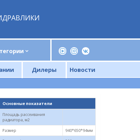
ИДРАВЛИКИ
ании
Дилеры
Новости
Прессы, трубогибы, шприцы, ручные насосы
Напорные фильтры и фильтроэлементы
Сливные фильтры и фильтроэлементы
Основные показатели
Площадь рассеивания
радиатора, м2
Размер
940*650*94мм