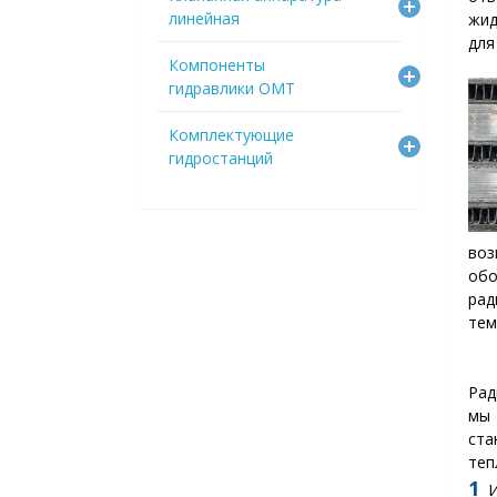
линейная
жид
для
Компоненты
гидравлики OMT
Комплектующие
гидростанций
во
об
рад
тем
Рад
мы
ста
теп
1
И