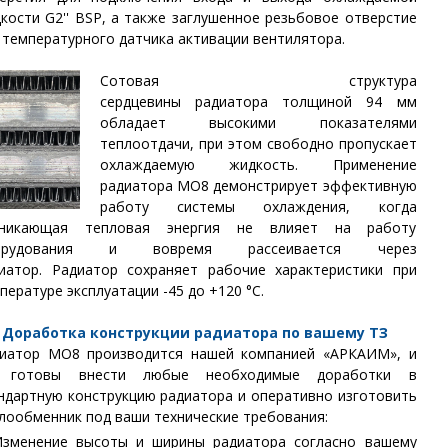
кости G2'' BSP, а также заглушенное резьбовое отверстие
 температурного датчика активации вентилятора.
Сотовая структура
сердцевины
радиатора
толщиной 94 мм
обладает высокими показателями
теплоотдачи, при этом свободно пропускает
охлаждаемую жидкость. Применение
радиатора МО8 демонстрирует эффективную
работу системы охлаждения, когда
зникающая тепловая энергия не влияет на работу
орудования и вовремя рассеивается через
иатор.
Радиатор сохраняет рабочие характеристики при
пературе эксплуатации -45 до +120 °С.
Доработка конструкции радиатора по вашему ТЗ
иатор МО8 производится нашей компанией «АРКАИМ», и
 готовы внести любые необходимые доработки в
ндартную конструкцию радиатора и оперативно изготовить
лообменник под ваши технические требования:
зменение высоты и ширины радиатора согласно вашему