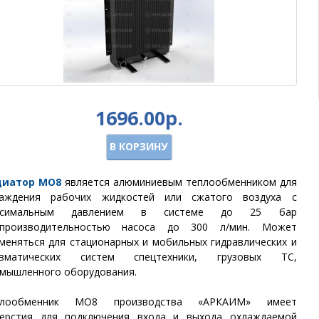
1696.00р.
В КОРЗИНУ
диатор МО8
является алюминиевым теплообменником для
лаждения рабочих жидкостей или сжатого воздуха с
ксимальным давлением в системе до 25 бар
производительностью насоса до 300 л/мин
. Может
меняться для стационарных и мобильных гидравлических и
евматических систем спецтехники, грузовых ТС,
мышленного оборудования.
плообменник
МО8
производства
«АРКАИМ»
имеет
ерстия для подключения входа и выхода охлаждаемой