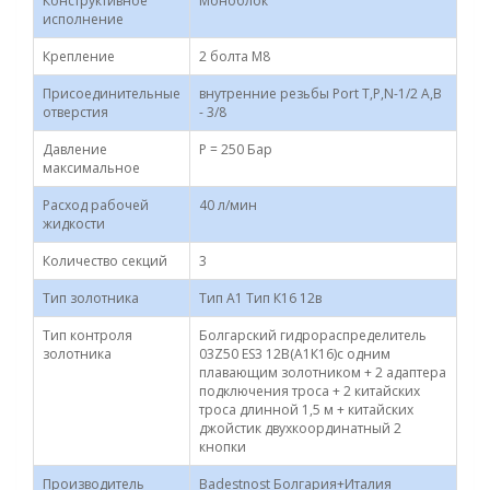
Конструктивное
Моноблок
исполнение
Крепление
2 болта M8
Присоединительные
внутренние резьбы Port T,P,N-1/2 А,В
отверстия
- 3/8
Давление
P = 250 Бар
максимальное
Расход рабочей
40 л/мин
жидкости
Количество секций
3
Тип золотника
Тип А1 Тип К16 12в
Тип контроля
Болгарский гидрораспределитель
золотника
03Z50 ES3 12В(А1К16)с одним
плавающим золотником + 2 адаптера
подключения троса + 2 китайских
троса длинной 1,5 м + китайских
джойстик двухкоординатный 2
кнопки
Производитель
Badestnost Болгария+Италия