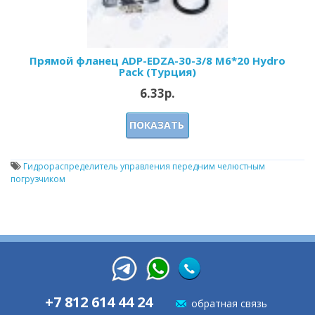
Прямой фланец ADP-EDZA-30-3/8 M6*20 Hydro
Pack (Турция)
6.33р.
ПОКАЗАТЬ
Гидрораспределитель управления передним челюстным
погрузчиком
+7 812 614 44 24
обратная связь