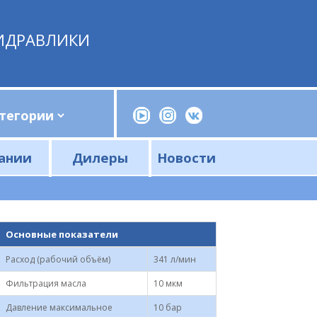
ИДРАВЛИКИ
ании
Дилеры
Новости
Прессы, трубогибы, шприцы, ручные насосы
Напорные фильтры и фильтроэлементы
Сливные фильтры и фильтроэлементы
Основные показатели
Расход (рабочий объём)
341 л/мин
Фильтрация масла
10 мкм
Давление максимальное
10 бар