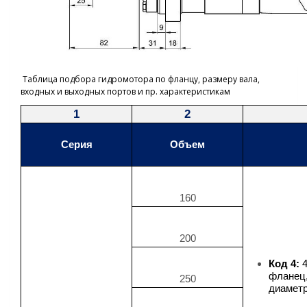
Таблица подбора гидромотора по фланцу, размеру вала,
входных и выходных портов и пр. характеристикам
1
2
Серия
Объем
160
200
Код 4:
4
фланец,
250
диамет