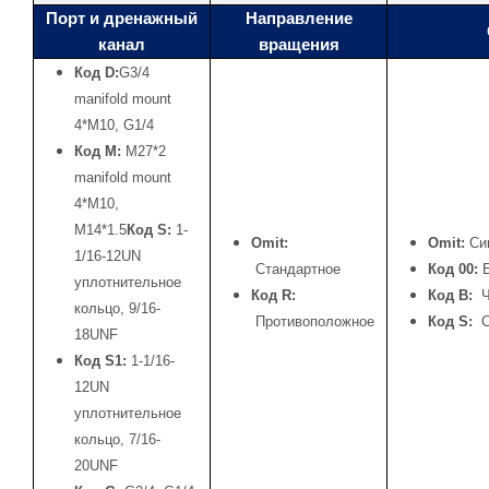
Порт и дренажный
Направление
канал
вращения
Код D:
G3/4
manifold mount
4*M10, G1/4
Код М:
М27*2
manifold mount
4*M10,
M14*1.5
Код S:
1-
Omit:
Omit:
Си
1/16-12UN
Стандартное
Код 00:
уплотнительное
Код R:
Код B:
кольцо, 9/16-
Противоположное
Код S:
18UNF
Код S1:
1-1/16-
12UN
уплотнительное
кольцо, 7/16-
20UNF