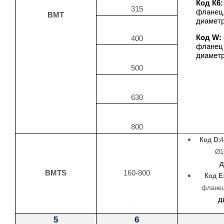
Код К6:
315
фланец,
BMT
диамет
Код W:
400
фланец
диамет
500
630
800
Код D:
4
Ø1
д
BMTS
160-800
Код E
фланец
д
5
6