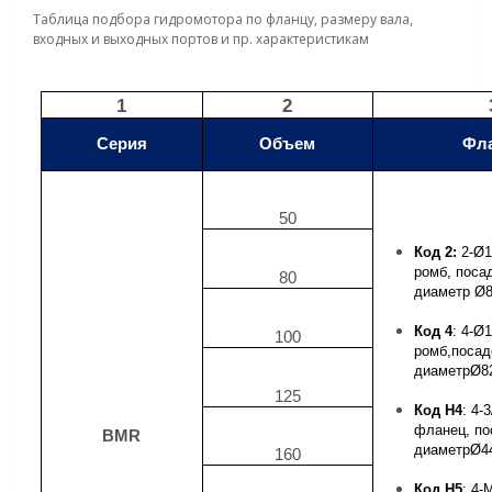
Таблица подбора гидромотора по фланцу, размеру вала,
входных и выходных портов и пр. характеристикам
1
2
Серия
Объем
Фл
50
Код 2:
2-
Ø
1
ромб, поса
80
диаметр
Ø
Код 4
: 4-
Ø
1
100
ромб,поса
диаметр
Ø
8
125
Код H4
: 4-
фланец, по
BMR
диаметр
Ø
4
160
Код H5
: 4-