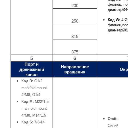
фланец, по
200
диаметр
Ø
4
Код W:
4-
Ø
250
фланец,по
диаметр
Ø
8
315
375
5
6
Порт и
Направление
дренажный
Окр
вращения
канал
Код D:
G1/2
manifold mount
4*M8, G1/4
Код M:
M22*1,5
manifold mount
4*M8, M14*1,5
Omit:
Код S:
7/8-14
Синий