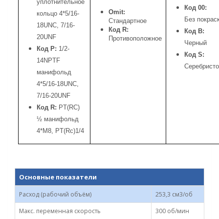
уплотнительное
Код 00:
Omit:
кольцо 4*5/16-
Без покрас
Стандартное
18UNC, 7/16-
Код R:
Код B:
20UNF
Противоположное
Черный
Код P:
1/2-
Код S:
14NPTF
Серебристо
манифольд
4*5/16-18UNC,
7/16-20UNF
Код R:
PT(RC)
½ манифольд
4*M8, PT(Rc)1/4
Основные показатели
Расход (рабочий объём)
253,3 см3/об
Макс. переменная скорость
300 об/мин