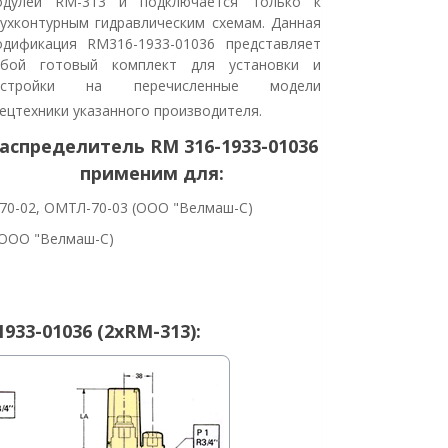
одулей RM-313 и подключается только к
ухконтурным гидравлическим схемам. Данная
дификация RM316-1933-01036 представляет
обой готовый комплект для установки и
астройки на перечисленные модели
ецтехники указанного производителя.
аспределитель RM 316-1933-01036
применим для:
0-02, ОМТЛ-70-03 (ООО "Велмаш-С)
ООО "Велмаш-С)
33-01036 (2хRM-313):