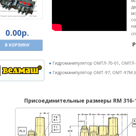
м
дв
мо
с
н
0.00р.
сп
Р
В КОРЗИНУ
●
Гидроманипулятор ОМТЛ-70-01, ОМТЛ-7
●
Гидроманипулятор ОМТ-97, ОМТ-97М (
Присоединительные размеры RM 316-19