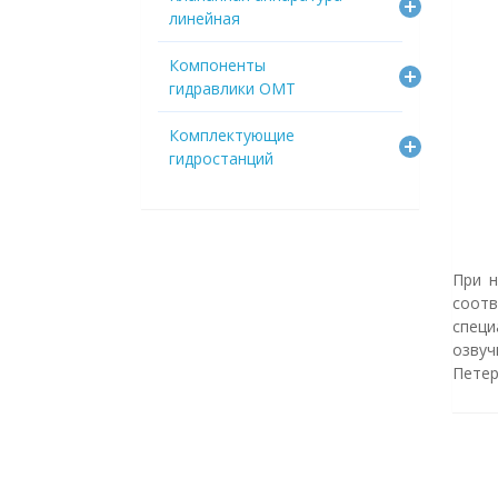
линейная
Компоненты
гидравлики OMT
Комплектующие
гидростанций
При н
соотв
спец
озвуч
Петер