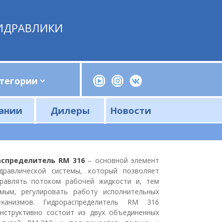
ИДРАВЛИКИ
ании
Дилеры
Новости
Прессы, трубогибы, шприцы, ручные насосы
Напорные фильтры и фильтроэлементы
Сливные фильтры и фильтроэлементы
аспределитель RM 316
– основной элемент
дравлической системы, который позволяет
равлять потоком рабочей жидкости и, тем
мым, регулировать работу исполнительных
еханизмов. Гидрораспределитель RM 316
нструктивно состоит из двух объединенных