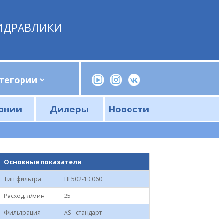
ИДРАВЛИКИ
ании
Дилеры
Новости
Прессы, трубогибы, шприцы, ручные насосы
Напорные фильтры и фильтроэлементы
Сливные фильтры и фильтроэлементы
Основные показатели
Тип фильтра
HF502-10.060
Расход, л/мин
25
Фильтрация
AS - стандарт