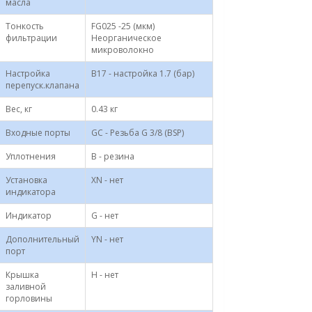
масла
Тонкость
FG025 -25 (мкм)
фильтрации
Неорганическое
микроволокно
Настройка
B17 - настройка 1.7 (бар)
перепуск.клапана
Вес, кг
0.43 кг
Входные порты
GC - Резьба G 3/8 (BSP)
Уплотнения
B - резина
Установка
XN - нет
индикатора
Индикатор
G - нет
Дополнительный
YN - нет
порт
Крышка
H - нет
заливной
горловины