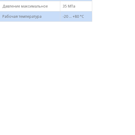
Давление максимальное
35 МПа
Рабочая температура
-20 ... +80 °С