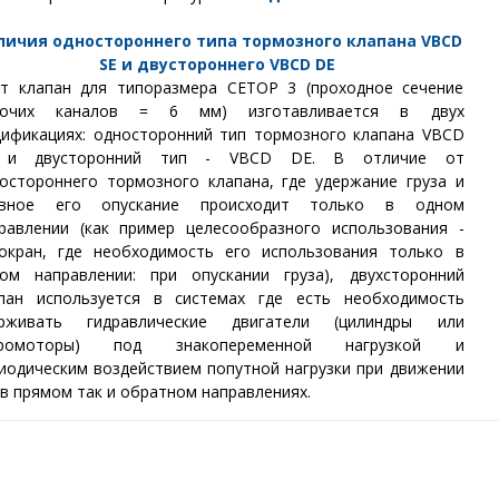
личия одностороннего типа тормозного клапана VBCD
SE и двустороннего VBCD DE
т клапан для типоразмера СЕТОР 3 (проходное сечение
бочих каналов = 6 мм) изготавливается в двух
ификациях: односторонний тип тормозного клапана VBCD
 и двусторонний тип - VBCD DE. В отличие от
остороннего тормозного клапана, где удержание груза и
авное его опускание происходит только в одном
равлении (как пример целесообразного использования -
окран, где необходимость его использования только в
ом направлении: при опускании груза), двухсторонний
пан используется в системах где есть необходимость
ерживать гидравлические двигатели (цилиндры или
дромоторы) под знакопеременной нагрузкой и
иодическим воздействием попутной нагрузки при движении
 в прямом так и обратном направлениях.