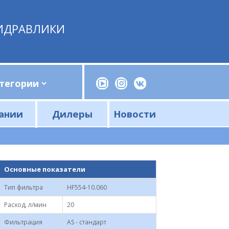
ИДРАВЛИКИ
ании
Дилеры
Новости
Прессы, трубогибы, шприцы, ручные насосы
Напорные фильтры и фильтроэлементы
Сливные фильтры и фильтроэлементы
Основные показатели
Тип фильтра
HF554-10.060
Расход, л/мин
20
Фильтрация
AS - стандарт