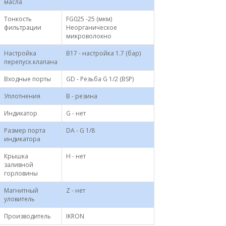
масла
Тонкость
FG025 -25 (мкм)
фильтрации
Неорганическое
микроволокно
Настройка
B17 - настройка 1.7 (бар)
перепуск.клапана
Входные порты
GD - Резьба G 1/2 (BSP)
Уплотнения
B - резина
Индикатор
G - нет
Размер порта
DA - G 1/8
индикатора
Крышка
H - нет
заливной
горловины
Магнитный
Z - нет
уловитель
Производитель
IKRON