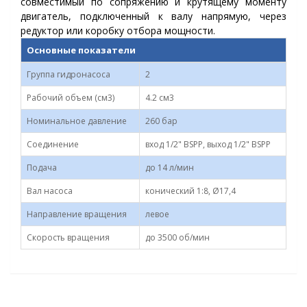
совместимый по сопряжению и крутящему моменту
двигатель, подключенный к валу напрямую, через
редуктор или коробку отбора мощности.
Основные показатели
Группа гидронасоса
2
Рабочий объем (см3)
4.2 см3
Номинальное давление
260 бар
Соединение
вход 1/2" BSPP, выход 1/2" BSPP
Подача
до 14 л/мин
Вал насоса
конический 1:8, Ø17,4
Направление вращения
левое
Скорость вращения
до 3500 об/мин