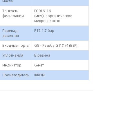
масла
Тонкость
FG016 -16
фильтрации
(мкм)неорганическое
микроволокно
Перепад
B17-1.7 бар
давления
Входные порты
GG - Резьба G (1)1/4 (BSP)
Уплотнения
B резина
Индикатор
G-нет
Производитель
IKRON