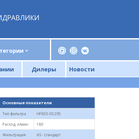
ИДРАВЛИКИ
ании
Дилеры
Новости
Прессы, трубогибы, шприцы, ручные насосы
Напорные фильтры и фильтроэлементы
Сливные фильтры и фильтроэлементы
Основные показатели
Тип фильтра
HF650-30.295
Расход, л/мин
180
Фильтрация
AS - стандарт