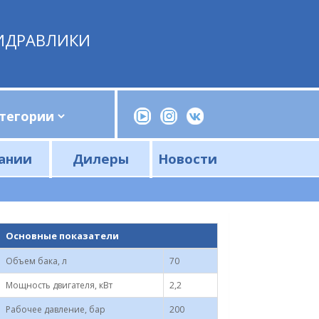
ИДРАВЛИКИ
ании
Дилеры
Новости
Прессы, трубогибы, шприцы, ручные насосы
Напорные фильтры и фильтроэлементы
Сливные фильтры и фильтроэлементы
Основные показатели
Объем бака, л
70
Мощность двигателя, кВт
2,2
Рабочее давление, бар
200