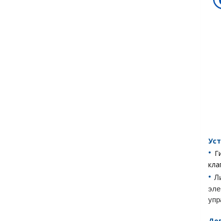
Ус
•︎
Г
кла
•︎
Л
эл
упр
До