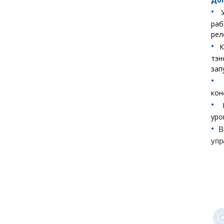
•︎
раб
рел
•︎
К
тэн
зап
•︎
кон
•︎
уро
•︎
В
упр