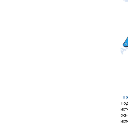
Пр
Под
ист
ос
исп