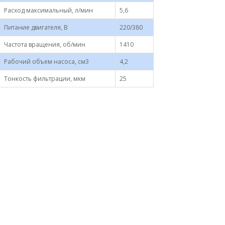
Расход максимальный, л/мин
5,6
Питание двигателя, В
220/380
Частота вращения, об/мин
1410
Рабочий объем насоса, см3
4,2
Тонкость фильтрации, мкм
25