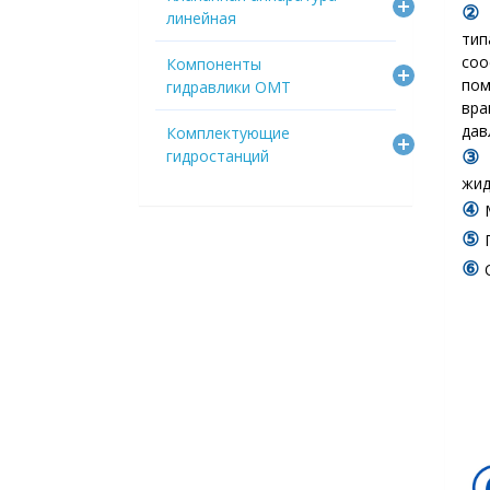
линейная
ти
соо
Компоненты
по
гидравлики OMT
вра
дав
Комплектующие
гидростанций
жид
④
⑤
⑥