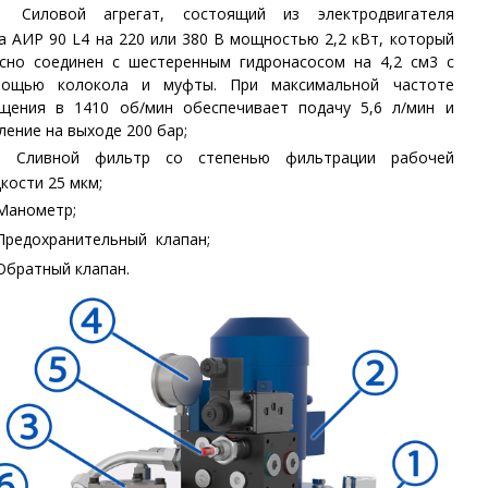
②
Силовой агрегат, состоящий из электродвигателя
па
АИР 90 L4 на 220 или 380 В мощностью 2,2 кВт, который
сно соединен с шестеренным гидронасосом на 4,2 см3 с
мощью колокола и муфты. При максимальной частоте
щения в 1410 об/мин обеспечивает подачу 5,6 л/мин и
ление на выходе 200 бар;
③
Сливной фильтр
со степенью фильтрации рабочей
кости 25 мкм
;
Манометр
;
Предохранительный клапан
;
Обратный клапан.