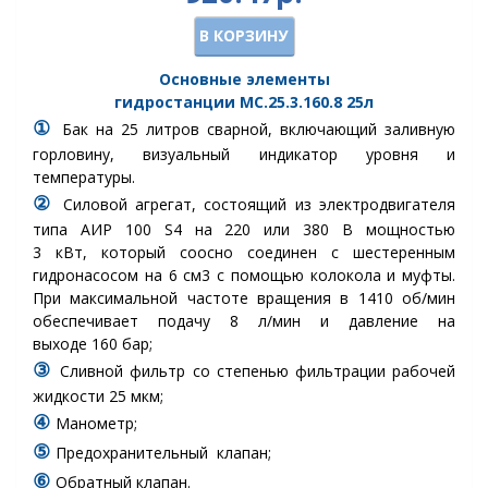
В КОРЗИНУ
Основные элементы
гидростанции
МС.25.3.160.8
25л
①
Бак
на 25 литров сварной, включающий заливную
горловину, визуальный индикатор уровня и
температуры.
②
Силовой агрегат, состоящий из электродвигателя
типа АИР 100 S4 на 220 или 380 В мощностью
3 кВт, который соосно соединен с шестеренным
гидронасосом на 6 см3 с помощью колокола и муфты.
При максимальной частоте вращения в 1410 об/мин
обеспечивает подачу 8 л/мин и давление на
выходе 160 бар;
③
Сливной фильтр
со степенью фильтрации рабочей
жидкости 25 мкм
;
④
Манометр
;
⑤
Предохранительный клапан
;
⑥
Обратный клапан.