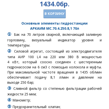
1434.06р.
В КОРЗИНУ
Основные элементы гидростанции
АРКАИМ
МС.70.4.250.8,1
70
л
①
Бак
на 70 литров сварной, включающий заливную
горловину, визуальный индикатор уровня и
температуры.
②
Силовой агрегат, состоящий из электродвигателя
типа АИР 100 L4 на 220 или 380 В мощностью
4 кВт, который соосно соединен с шестеренным
гидронасосом на 6 см3 с помощью колокола и муфты.
При максимальной частоте вращения в 1435 об/мин
обеспечивает подачу 8,1 л/мин и давление на
выходе 250 бар;
③
Сливной фильтр
со степенью фильтрации рабочей
жидкости 25 мкм
;
④
Манометр
;
⑤
Предохранительный клапан
;