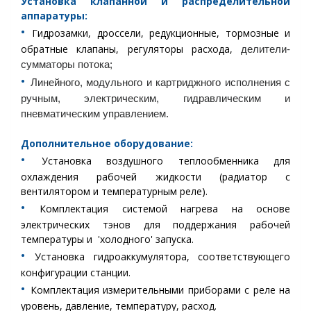
Установка
клапанной и распределительной
аппаратуры:
•︎
Гидрозамки, дроссели, редукционные, тормозные и
обратные клапаны, регуляторы расхода,
делители-
сумматоры потока;
•︎
Линейного, модульного и картриджного исполнения с
ручным, электрическим, гидравлическим и
пневматическим управлением.
Дополнительное оборудование:
•︎
Установка воздушного теплообменника для
охлаждения рабочей жидкости (радиатор с
вентилятором и температурным реле).
•︎
Комплектация системой нагрева на основе
электрических тэнов для поддержания рабочей
температуры и 'холодного' запуска.
•︎
Установка гидроаккумулятора, соответствующего
конфигурации станции.
•︎
Комплектация измерительными приборами с реле на
уровень, давление, температуру, расход.