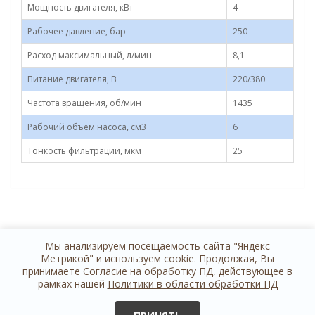
Мощность двигателя, кВт
4
Рабочее давление, бар
250
Расход максимальный, л/мин
8,1
Питание двигателя, В
220/380
Частота вращения, об/мин
1435
Рабочий объем насоса, см3
6
Тонкость фильтрации, мкм
25
Мы анализируем посещаемость сайта "Яндекс
Метрикой" и используем cookie. Продолжая, Вы
принимаете
Согласие на обработку ПД
, действующее в
рамках нашей
Политики в области обработки ПД
+7 812 614 44 24
обратная связь