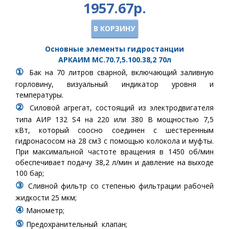
1957.67р.
В КОРЗИНУ
Основные элементы гидростанции
АРКАИМ
МС.70.7,5.100.38,2
70
л
①
Бак
на 70 литров сварной, включающий заливную
горловину, визуальный индикатор уровня и
температуры.
②
Силовой агрегат, состоящий из электродвигателя
типа АИР 132 S4 на 220 или 380 В мощностью 7,5
кВт, который соосно соединен с шестеренным
гидронасосом на 28 см3 с помощью колокола и муфты.
При максимальной частоте вращения в 1450 об/мин
обеспечивает подачу 38,2 л/мин и давление на выходе
100 бар;
③
Сливной фильтр
со степенью фильтрации рабочей
жидкости 25 мкм
;
④
Манометр
;
⑤
Предохранительный клапан
;