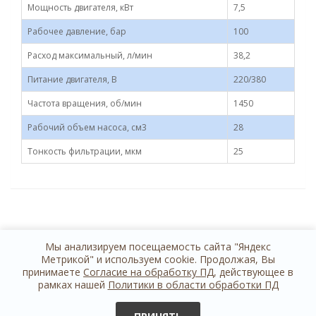
Мощность двигателя, кВт
7,5
Рабочее давление, бар
100
Расход максимальный, л/мин
38,2
Питание двигателя, В
220/380
Частота вращения, об/мин
1450
Рабочий объем насоса, см3
28
Тонкость фильтрации, мкм
25
Мы анализируем посещаемость сайта "Яндекс
Метрикой" и используем cookie. Продолжая, Вы
принимаете
Согласие на обработку ПД
, действующее в
рамках нашей
Политики в области обработки ПД
+7 812 614 44 24
обратная связь