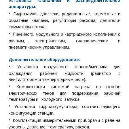
Установка
клапанной и распределительной
аппаратуры:
•︎
Гидрозамки, дроссели, редукционные, тормозные и
обратные клапаны, регуляторы расхода,
делители-
сумматоры потока;
•︎
Линейного, модульного и картриджного исполнения с
ручным, электрическим, гидравлическим и
пневматическим управлением.
Дополнительное оборудование:
•︎
Установка воздушного теплообменника для
охлаждения рабочей жидкости (радиатор с
вентилятором и температурным реле).
•︎
Комплектация системой нагрева на основе
электрических тэнов для поддержания рабочей
температуры и 'холодного' запуска.
•︎
Установка гидроаккумулятора, соответствующего
конфигурации станции.
•︎
Комплектация измерительными приборами с реле на
уровень, давление, температуру, расход.