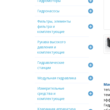
Гидромоторы
Гидронасосы
Фильтры, элементы
фильтра и
комплектующие
Рукава высокого
давления и
комплектующие
Гидравлические
станции
Модульная гидравлика
Ма
Измерительные
те
средства и
те
комплектующие
эф
Гид
Клапанная аппаратура