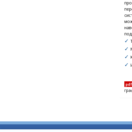
пр
пер
сис
мож
на
под
✓
✓
✓
✓
pdf
гра