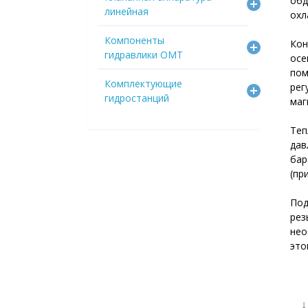
об
линейная
охл
Компоненты
Кон
гидравлики OMT
осе
по
Комплектующие
рег
гидростанций
маг
Теп
дав
бар
(пр
По
рез
нео
это