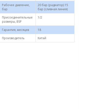
Рабочее давление,
20 бар (радиатор) 15
бар
бар (сливная линия)
Присоединительные
1/2
размеры, BSP
Гарантия, месяцев
18
Производитель
Китай