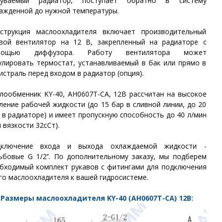
дуваемый радиатор, поступает обратно в систему
ажденной до нужной температуры.
струкция маслоохладителя включает производительный
вой вентилятор на 12 В, закрепленный на радиаторе с
мощью диффузора. Работу вентилятора может
улировать термостат, устанавливаемый в бак или прямо в
истраль перед входом в радиатор (опция).
лообменник KY-40, AH0607T-CA, 12В рассчитан на высокое
ление рабочей жидкости (до 15 бар в сливной линии, до 20
 в радиаторе) и имеет пропускную способность до 40 л/мин
и вязкости 32сСт).
дключение входа и выхода охлаждаемой жидкости -
ьбовые G 1/2’’. По дополнительному заказу, мы подберем
бходимый комплект рукавов с фитингами для подключения
го маслоохладителя к вашей гидросистеме.
Размеры маслоохладителя KY-40 (AH0607T-CA) 12В: