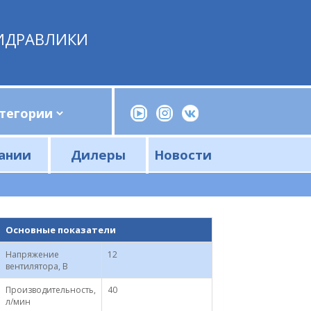
ИДРАВЛИКИ
ании
Дилеры
Новости
Прессы, трубогибы, шприцы, ручные насосы
Напорные фильтры и фильтроэлементы
Сливные фильтры и фильтроэлементы
Основные показатели
Напряжение
12
вентилятора, В
Производительность,
40
л/мин