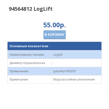
94564812 LogLift
55.00р.
В КОРЗИНУ
Основные показатели
Наименование техники
LogLift
Диаметр поршня/штока
-
Применение
рукояти F95S/ST
Примечание
Морозостойкие уплотнения