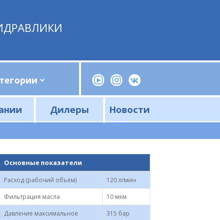
ИДРАВЛИКИ
ании
Дилеры
Новости
Прессы, трубогибы, шприцы, ручные насосы
Напорные фильтры и фильтроэлементы
Сливные фильтры и фильтроэлементы
Основные показатели
Расход (рабочий объём)
120 л/мин
Фильтрация масла
10 мкм
Давление максимальное
315 бар