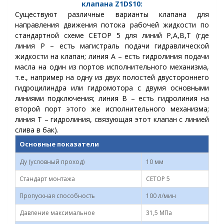
клапана
Z1DS10:
Существуют различные варианты клапана для
направления движения потока рабочей жидкости по
стандартной схеме CETOP 5 для линий Р,А,В,Т (где
линия Р – есть магистраль подачи гидравлической
жидкости на клапан; линия А – есть гидролиния подачи
масла на один из портов исполнительного механизма,
т.е., например на одну из двух полостей двустороннего
гидроцилиндра или гидромотора с двумя основными
линиями подключения; линия В – есть гидролиния на
второй порт этого же исполнительного механизма;
линия Т – гидролиния, связующая этот клапан с линией
слива в бак).
Основные показатели
Ду (условный проход)
10 мм
Стандарт монтажа
CETOP 5
Пропускная способность
100 л/мин
Давление максимальное
31,5 МПа