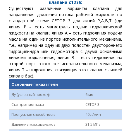
клапана
Z1DS6:
Существуют различные варианты клапана для
направления движения потока рабочей жидкости по
стандартной схеме CETOP 3 для линий Р,А,В,Т (где
линия Р – есть магистраль подачи гидравлической
жидкости на клапан; линия А – есть гидролиния подачи
масла на один из портов исполнительного механизма,
т.е., например на одну из двух полостей двустороннего
гидроцилиндра или гидромотора с двумя основными
линиями подключения; линия В – есть гидролиния на
второй порт этого же исполнительного механизма;
линия Т – гидролиния, связующая этот клапан с линией
слива в бак).
Основные показатели
Ду (условный проход)
6 мм
Стандарт монтажа
CETOP 3
Пропускная способность
40 л/мин
Давление максимальное
31,5 МПа