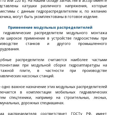
 110 или 220 В). На нашем складе запчастей в ассортименте
едставлены катушки различного напряжения, которые
местимы с данным гидрораспределителем и, по желанию
азчика, могут быть укомплектованы в готовое изделие.
Применение модульных распределителей
 гидравлические распределители модульного монтажа
ли широкое применение в устройстве гидросистемы при
оизводстве станков и другого промышленного
рудования.
добные распределители считаются наиболее частыми
понентами при модульной сборке гидроаппаратуры на
нтажной плите, в частности при производстве
равлических насосных станций.
 одно важное назначение этих модульных распределителей
ключается в комплектации мобильных гидравлических
тем спецтехники, например на строительных, лесных,
мунальных, дорожных спецмашинах.
ема распределителя соответствует ГОСТу РФ, имеет