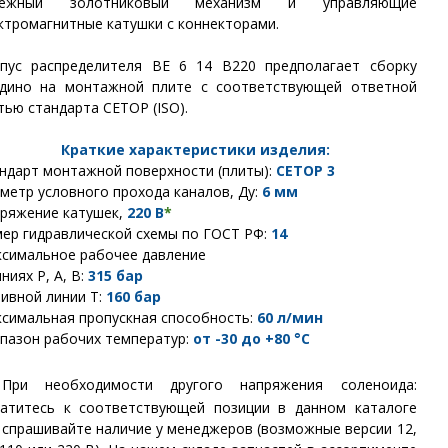
дежный золотниковый механизм и управляющие
ктромагнитные катушки с коннекторами.
пус распределителя ВЕ 6 14 В220 предполагает сборку
дино на монтажной плите с соответствующей ответной
тью стандарта СЕТОР (ISO).
Краткие характеристики изделия:
ндарт монтажной поверхности (плиты):
CETOP
3
метр условного прохода каналов, Ду:
6 мм
ряжение катушек,
22
0 В
*
ер гидравлической схемы по ГОСТ РФ:
14
симальное рабочее давление
иниях Р, А, В:
315 бар
ливной линии Т:
160 бар
симальная пропускная способность:
60 л/мин
пазон рабочих температур:
от -30 до +80 °С
*
При необходимости другого напряжения соленоида:
атитесь к соответствующей позиции в данном каталоге
 спрашивайте наличие у менеджеров (возможные версии 12,