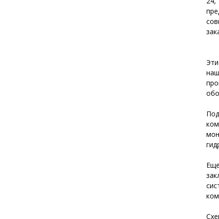
24,
пр
сов
зак
Эти
наш
пр
обо
По
ком
мо
гид
Еще
за
сис
ком
Сх