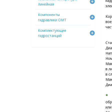
на
линейная
эле
Компоненты
Кор
гидравлики OMT
вое
час
Комплектующие
гидростанций
Ста
Диа
Нап
Ном
Мак
в л
в с
Мак
Диа
обр
или