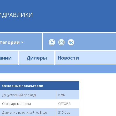
ИДРАВЛИКИ
ании
Дилеры
Новости
Прессы, трубогибы, шприцы, ручные насосы
Напорные фильтры и фильтроэлементы
Сливные фильтры и фильтроэлементы
Основные показатели
Ду (условный проход)
6 мм
Стандарт монтажа
CETOP 3
Давление в линиях Р, А, В; до
315 бар