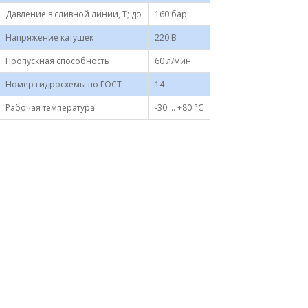
Давление в сливной линии, Т; до
160 бар
Напряжение катушек
220 В
Пропускная способность
60 л/мин
Номер гидросхемы по ГОСТ
14
Рабочая температура
-30 ... +80 °С