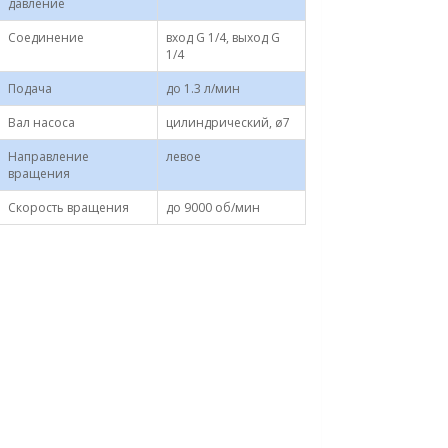
давление
Соединение
вход G 1/4, выход G
1/4
Подача
до 1.3 л/мин
Вал насоса
цилиндрический, ø7
Направление
левое
вращения
Скорость вращения
до 9000 об/мин