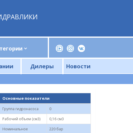
ИДРАВЛИКИ
ании
Дилеры
Новости
Прессы, трубогибы, шприцы, ручные насосы
Напорные фильтры и фильтроэлементы
Сливные фильтры и фильтроэлементы
Основные показатели
Группа гидронасоса
0
Рабочий объем (см3)
0,16 см3
Номинальное
220 бар