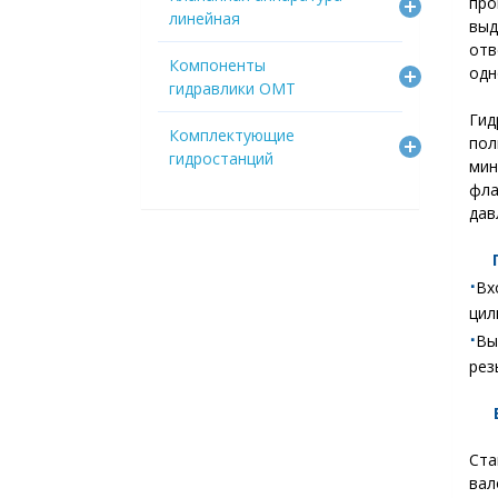
про
линейная
выд
от
Компоненты
одн
гидравлики OMT
Гид
Комплектующие
пол
гидростанций
мин
фл
дав
⋅
В
цил
⋅
Вы
рез
Ста
вал