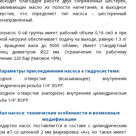
исходит благодаря работе двух сопряженных шестерен,
авливающих масло из полости нагнетания, в выходное
верстие, что определяет тип насоса – шестеренный
онаправленный.
ронасос 0-ой группы имеет рабочий объем 0,16 см3 и при
ной нагрузке обеспечивает подачу на выходе, равную 1.3 л/
, вращение вала до 9000 об/мин,. Имеет стандартный
анец диаметром Ø22 мм. Ограничение по рабочему
лению 220 бар (пиковое +8%).
Параметры присоединения насоса к гидросистеме:
ходное отверстие (всасывающее) внутренняя
индрическая резьба 1/4" BSPP.
ходное отверстие (напорное) внутренняя цилиндрическая
ьба 1/4" BSPP.
Вал насоса: технические особенности и возможные
модификации
ндартно насос поставляется в составе с цилиндрическим
ом ø7 со шпонкой 2 мм (маркировка «А»), но также имеет