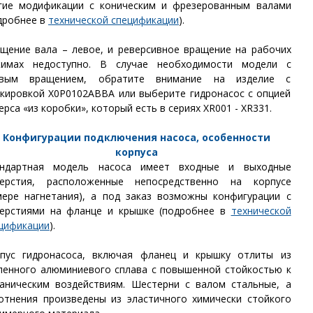
гие модификации с коническим и фрезерованным валами
дробнее в
технической спецификации
).
щение вала – левое, и реверсивное вращение на рабочих
жимах недоступно. В случае необходимости модели с
авым вращением, обратите внимание на изделие с
кировкой X0P0102ABBA или выберите гидронасос с опцией
ерса «из коробки», который есть в сериях XR001 - XR331.
Конфигурации подключения насоса, особенности
корпуса
андартная модель насоса имеет входные и выходные
верстия, расположенные непосредственно на корпусе
мере нагнетания), а под заказ возможны конфигурации с
ерстиями на фланце и крышке (подробнее в
технической
цификации
).
пус гидронасоса, включая фланец и крышку отлиты из
ленного алюминиевого сплава с повышенной стойкостью к
аническим воздействиям. Шестерни с валом стальные, а
отнения произведены из эластичного химически стойкого