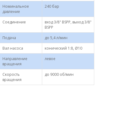
Номинальное
240 бар
давление
Соединение
вход 3/8" BSPP, выход 3/8"
BSPP
Подача
до 5,4 л/мин
Вал насоса
конический 1:8, Ø10
Направление
левое
вращения
Скорость
до 9000 об/мин
вращения