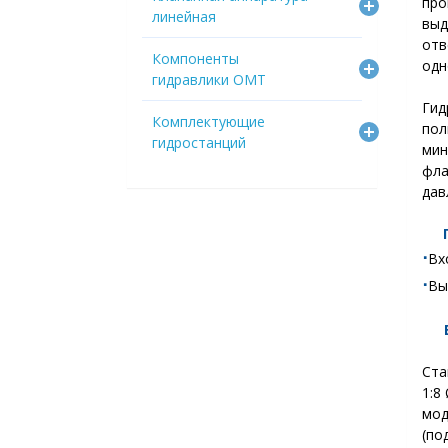
про
линейная
выд
от
Компоненты
одн
гидравлики OMT
Гид
Комплектующие
пол
гидростанций
мин
фл
дав
⋅
Вх
⋅
Вы
Ста
1:8
мод
(по