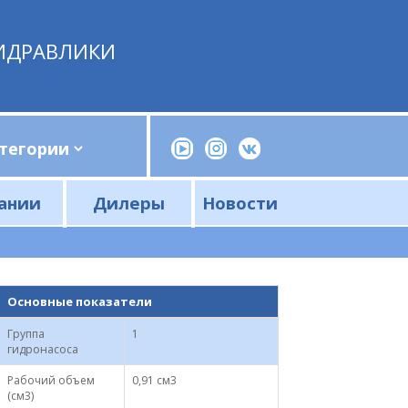
ИДРАВЛИКИ
ании
Дилеры
Новости
Прессы, трубогибы, шприцы, ручные насосы
Напорные фильтры и фильтроэлементы
Сливные фильтры и фильтроэлементы
Основные показатели
Группа
1
гидронасоса
Рабочий объем
0,91 см3
(см3)