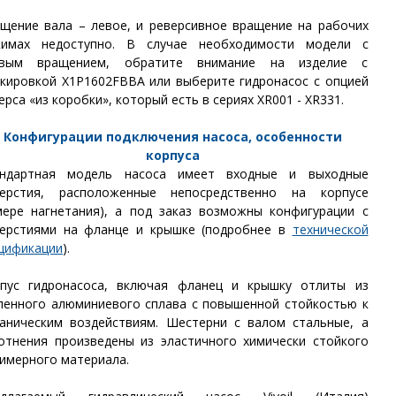
щение вала – левое, и реверсивное вращение на рабочих
жимах недоступно. В случае необходимости модели с
авым вращением, обратите внимание на изделие с
ркировкой
X1P1602FBBA или выберите гидронасос с опцией
ерса «из коробки», который есть в сериях XR001 - XR331.
Конфигурации подключения насоса, особенности
корпуса
андартная модель насоса имеет входные и выходные
верстия, расположенные непосредственно на корпусе
мере нагнетания), а под заказ возможны конфигурации с
ерстиями на фланце и крышке (подробнее в
технической
цификации
).
пус гидронасоса, включая фланец и крышку отлиты из
ленного алюминиевого сплава с повышенной стойкостью к
аническим воздействиям. Шестерни с валом стальные, а
отнения произведены из эластичного химически стойкого
имерного материала.