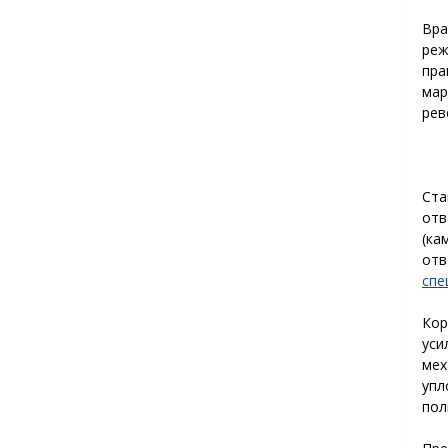
Вра
ре
пр
ма
рев
Ст
от
(ка
отв
спе
Кор
уси
мех
упл
пол