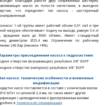
исходит благодаря работе двух сопряженных шестерен,
авливающих масло из полости нагнетания, в выходное
верстие, что определяет тип насоса – шестеренный
онаправленный.
ронасос 1-ой группы имеет рабочий объем 0,91 см3 и при
ной нагрузке обеспечивает подачу на выходе, равную 5.4 л/
, вращение вала до 9000 об/мин,. Имеет стандартный
анец диаметром Ø25,4 мм. Ограничение по рабочему
лению 240 бар (пиковое +8%).
Параметры присоединения насоса к гидросистеме:
одное отверстие (всасывающее):
резьбовое 3/8" BSPP
ходное отверстие (напорное)
:
резьбовое 3/8" BSPP
Вал насоса: технические особенности и возможные
модификации
ндартно насос поставляется в составе с коническим валом
Ø
10 M7x1 со шпонкой 2,4 мм
, но также имеет другие
ификации с цилиндрическим и фрезерованным валами
дробнее в
технической спецификации
).