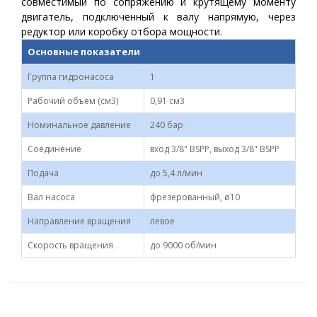
совместимый по сопряжению и крутящему моменту
двигатель, подключенный к валу напрямую, через
редуктор или коробку отбора мощности.
Основные показатели
Группа гидронасоса
1
Рабочий объем (см3)
0,91 см3
Номинальное давление
240 бар
Соединение
вход 3/8" BSPP, выход 3/8" BSPP
Подача
до 5,4 л/мин
Вал насоса
фрезерованный, ø10
Направление вращения
левое
Скорость вращения
до 9000 об/мин