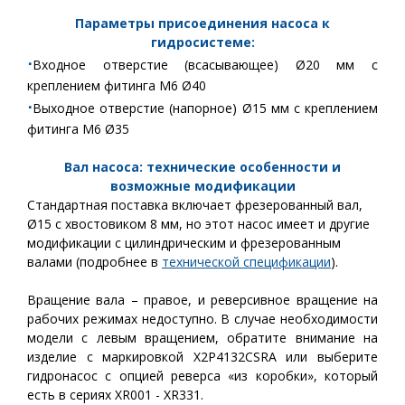
Параметры присоединения насоса к
гидросистеме:
⋅
Входное отверстие (всасывающее) Ø20 мм с
креплением фитинга М6 Ø40
⋅
Выходное отверстие (напорное) Ø15 мм с креплением
фитинга М6 Ø35
Вал насоса: технические особенности и
возможные модификации
Стандартная поставка включает фрезерованный вал,
Ø15 с хвостовиком 8 мм, но этот насос имеет и другие
модификации с цилиндрическим и фрезерованным
валами
(подробнее в
технической спецификации
).
Вращение вала –
прав
ое, и реверсивное вращение на
рабочих режимах недоступно. В случае необходимости
модели с левым вращением, обратите внимание на
изделие с маркировкой X2P4132CSRA или выберите
гидронасос с опцией реверса «из коробки», который
есть в сериях XR001 - XR331.