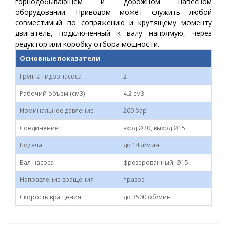
горнодобывающем и дорожном навесном
оборудовании. Приводом может служить любой
совместимый по сопряжению и крутящему моменту
двигатель, подключенный к валу напрямую, через
редуктор или коробку отбора мощности.
Основные показатели
Группа гидронасоса
2
Рабочий объем (см3)
4.2 см3
Номинальное давление
260 бар
Соединение
вход Ø20, выход Ø15
Подача
до 14 л/мин
Вал насоса
фрезерованный, Ø15
Направление вращения
правое
Скорость вращения
до 3500 об/мин