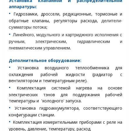
Установка
клапанной и распределительной
аппаратуры:
•︎
Гидрозамки, дроссели, редукционные, тормозные и
обратные клапаны, регуляторы расхода,
делители-
сумматоры потока;
•︎
Линейного, модульного и картриджного исполнения с
ручным, электрическим, гидравлическим и
пневматическим управлением.
Дополнительное оборудование:
•︎
Установка воздушного теплообменника для
охлаждения рабочей жидкости (радиатор с
вентилятором и температурным реле).
•︎
Комплектация системой нагрева на основе
электрических тэнов для поддержания рабочей
температуры и 'холодного' запуска.
•︎
Установка гидроаккумулятора, соответствующего
конфигурации станции.
•︎
Комплектация измерительными приборами с реле на
уровень, давление, температуру, расход.