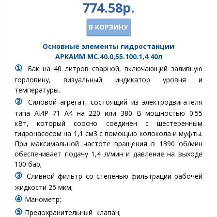
774.58р.
В КОРЗИНУ
Основные элементы гидростанции
АРКАИМ
МС.40.0,55.100.1,4
40
л
①
Бак
на 40 литров сварной, включающий заливную
горловину, визуальный индикатор уровня и
температуры.
②
Силовой агрегат, состоящий из электродвигателя
типа АИР 71 А4 на 220 или 380 В
мощностью 0.55
кВт,
который соосно соединен с шестеренным
гидронасосом на 1,1 см3 с помощью колокола и муфты.
При максимальной частоте вращения в 1390 об/мин
обеспечивает подачу 1,4 л/мин и давление на выходе
100 бар;
③
Сливной фильтр
со степенью фильтрации рабочей
жидкости 25 мкм
;
④
Манометр
;
⑤
Предохранительный клапан
;