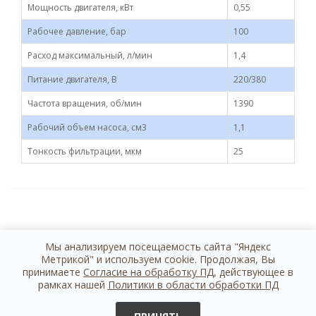
Мощность двигателя, кВт
0,55
Рабочее давление, бар
100
Расход максимальный, л/мин
1,4
Питание двигателя, В
220/380
Частота вращения, об/мин
1390
Рабочий объем насоса, см3
1,1
Тонкость фильтрации, мкм
25
Мы анализируем посещаемость сайта "Яндекс
Метрикой" и используем cookie. Продолжая, Вы
принимаете
Согласие на обработку ПД
, действующее в
рамках нашей
Политики в области обработки ПД
+7 812 614 44 24
обратная связь