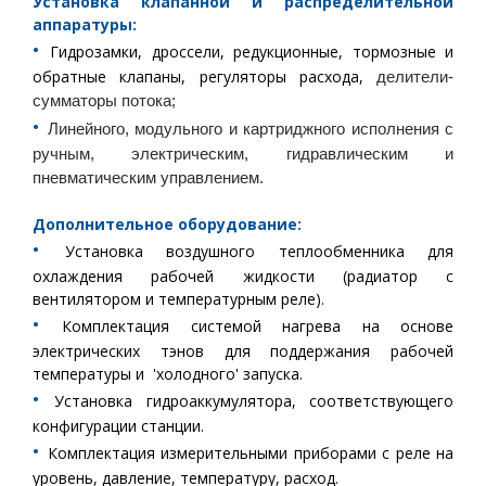
Установка
клапанной и распределительной
аппаратуры:
•︎
Гидрозамки, дроссели, редукционные, тормозные и
обратные клапаны, регуляторы расхода,
делители-
сумматоры потока;
•︎
Линейного, модульного и картриджного исполнения с
ручным, электрическим, гидравлическим и
пневматическим управлением.
Дополнительное оборудование:
•︎
Установка воздушного теплообменника для
охлаждения рабочей жидкости (радиатор с
вентилятором и температурным реле).
•︎
Комплектация системой нагрева на основе
электрических тэнов для поддержания рабочей
температуры и 'холодного' запуска.
•︎
Установка гидроаккумулятора, соответствующего
конфигурации станции.
•︎
Комплектация измерительными приборами с реле на
уровень, давление, температуру, расход.