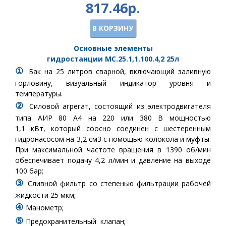
817.46р.
В КОРЗИНУ
Основные элементы
гидростанции
МС.25.1,1.100.4,2
25л
①
Бак
на 25 литров сварной, включающий заливную
горловину, визуальный индикатор уровня и
температуры.
②
Силовой агрегат, состоящий из электродвигателя
типа
АИР 80 А4
на 220 или 380 В мощностью
1,1 кВт
, который соосно соединен с шестеренным
гидронасосом на 3,2 см3 с помощью колокола и муфты.
При максимальной частоте вращения в 1390 об/мин
обеспечивает подачу 4,2 л/мин и давление на выходе
100 бар;
③
Сливной фильтр
со степенью фильтрации рабочей
жидкости 25 мкм
;
④
Манометр
;
⑤
Предохранительный клапан
;