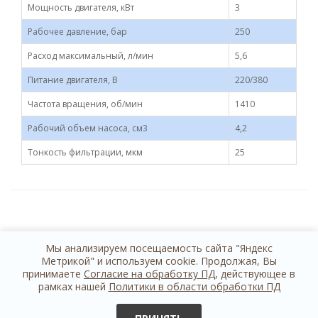
Мощность двигателя, кВт
3
Рабочее давление, бар
250
Расход максимальный, л/мин
5,6
Питание двигателя, В
220/380
Частота вращения, об/мин
1410
Рабочий объем насоса, см3
4,2
Тонкость фильтрации, мкм
25
Мы анализируем посещаемость сайта "Яндекс
Метрикой" и используем cookie. Продолжая, Вы
принимаете
Согласие на обработку ПД
, действующее в
рамках нашей
Политики в области обработки ПД
+7 812 614 44 24
обратная связь