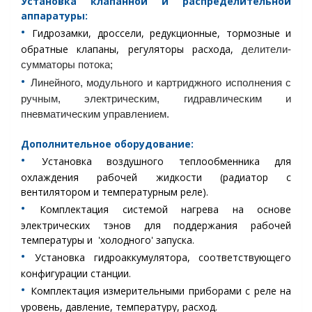
Установка
клапанной и распределительной
аппаратуры:
•︎
Гидрозамки, дроссели, редукционные, тормозные и
обратные клапаны, регуляторы расхода,
делители-
сумматоры потока;
•︎
Линейного, модульного и картриджного исполнения с
ручным, электрическим, гидравлическим и
пневматическим управлением.
Дополнительное оборудование:
•︎
Установка воздушного теплообменника для
охлаждения рабочей жидкости (радиатор с
вентилятором и температурным реле).
•︎
Комплектация системой нагрева на основе
электрических тэнов для поддержания рабочей
температуры и 'холодного' запуска.
•︎
Установка гидроаккумулятора, соответствующего
конфигурации станции.
•︎
Комплектация измерительными приборами с реле на
уровень, давление, температуру, расход.