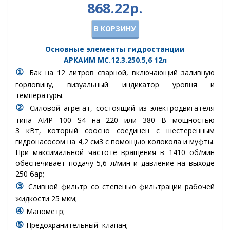
868.22р.
В КОРЗИНУ
Основные элементы гидростанции
АРКАИМ
МС.12.3.250.5,6
12л
①
Бак
на 12 литров сварной, включающий заливную
горловину, визуальный индикатор уровня и
температуры.
②
Силовой агрегат, состоящий из электродвигателя
типа АИР 100 S4 на 220 или 380 В мощностью
3 кВт, который соосно соединен с шестеренным
гидронасосом на 4,2 см3 с помощью колокола и муфты.
При максимальной частоте вращения в 1410 об/мин
обеспечивает подачу 5,6 л/мин и давление на выходе
250 бар;
③
Сливной фильтр
со степенью фильтрации рабочей
жидкости 25 мкм
;
④
Манометр
;
⑤
Предохранительный клапан
;