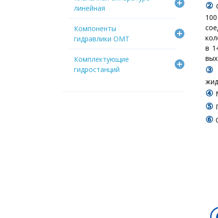
②
линейная
100
сое
Компоненты
ко
гидравлики OMT
в 1
вых
Комплектующие
гидростанций
жид
④
⑤
⑥