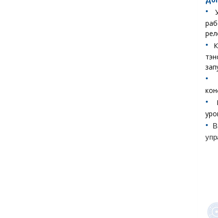
•︎
раб
рел
•︎
К
тэн
зап
•︎
кон
•︎
уро
•︎
В
упр