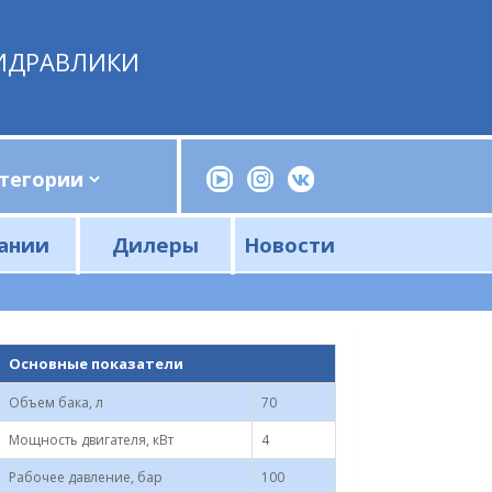
ИДРАВЛИКИ
ании
Дилеры
Новости
Прессы, трубогибы, шприцы, ручные насосы
Напорные фильтры и фильтроэлементы
Сливные фильтры и фильтроэлементы
Основные показатели
Объем бака, л
70
Мощность двигателя, кВт
4
Рабочее давление, бар
100