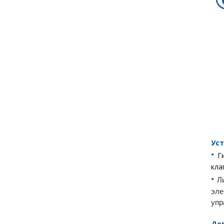
Ус
•︎
Г
кла
•︎
Л
эл
упр
До