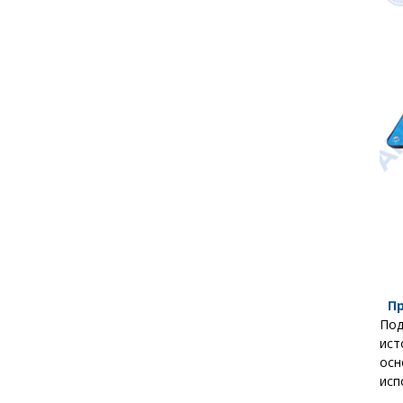
П
Под
ист
ос
исп