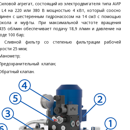
Силовой агрегат, состоящий из электродвигателя типа АИР
 L4 на 220 или 380 В мощностью 4 кВт, который соосно
динен с шестеренным гидронасосом на 14 см3 с помощью
локола и муфты. При максимальной частоте вращения
435 об/мин обеспечивает подачу 18,9 л/мин и давление на
оде 100 бар;
③
Сливной фильтр
со степенью фильтрации рабочей
кости 25 мкм
;
Манометр
;
Предохранительный клапан
;
Обратный клапан.