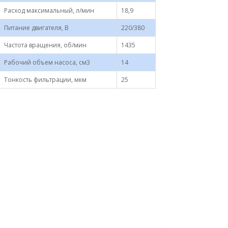
Расход максимальный, л/мин
18,9
Питание двигателя, В
220/380
Частота вращения, об/мин
1435
Рабочий объем насоса, см3
14
Тонкость фильтрации, мкм
25