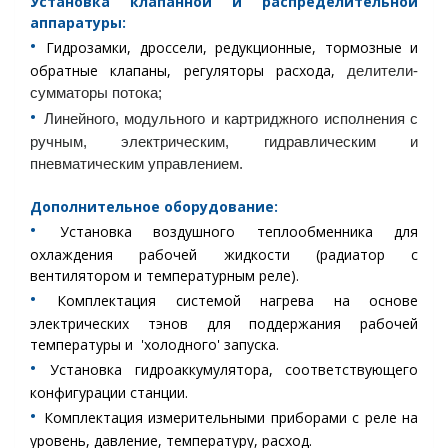
Установка
клапанной и распределительной
аппаратуры:
•︎
Гидрозамки, дроссели, редукционные, тормозные и
обратные клапаны, регуляторы расхода,
делители-
сумматоры потока;
•︎
Линейного, модульного и картриджного исполнения с
ручным, электрическим, гидравлическим и
пневматическим управлением.
Дополнительное оборудование:
•︎
Установка воздушного теплообменника для
охлаждения рабочей жидкости (радиатор с
вентилятором и температурным реле).
•︎
Комплектация системой нагрева на основе
электрических тэнов для поддержания рабочей
температуры и 'холодного' запуска.
•︎
Установка гидроаккумулятора, соответствующего
конфигурации станции.
•︎
Комплектация измерительными приборами с реле на
уровень, давление, температуру, расход.