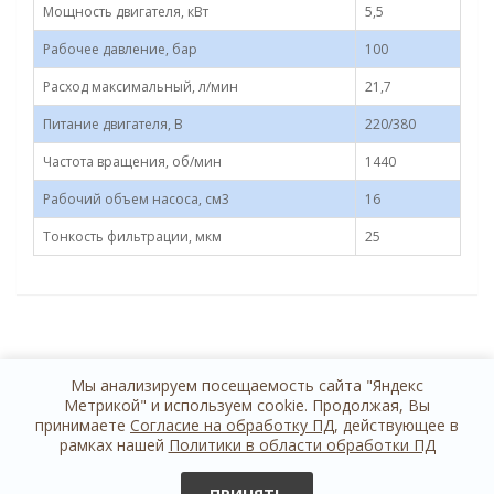
Мощность двигателя, кВт
5,5
Рабочее давление, бар
100
Расход максимальный, л/мин
21,7
Питание двигателя, В
220/380
Частота вращения, об/мин
1440
Рабочий объем насоса, см3
16
Тонкость фильтрации, мкм
25
Мы анализируем посещаемость сайта "Яндекс
Метрикой" и используем cookie. Продолжая, Вы
принимаете
Согласие на обработку ПД
, действующее в
рамках нашей
Политики в области обработки ПД
+7 812 614 44 24
обратная связь