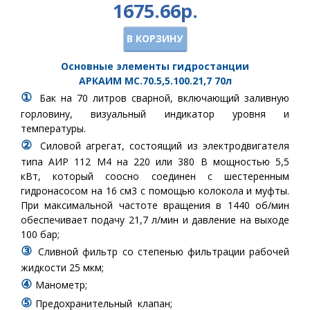
1675.66р.
В КОРЗИНУ
Основные элементы гидростанции
АРКАИМ
МС.70.5,5.100.21,7
70
л
①
Бак
на 70 литров сварной, включающий заливную
горловину, визуальный индикатор уровня и
температуры.
②
Силовой агрегат, состоящий из электродвигателя
типа АИР 112 M4 на 220 или 380 В мощностью 5,5
кВт, который соосно соединен с шестеренным
гидронасосом на 16 см3 с помощью колокола и муфты.
При максимальной частоте вращения в 1440 об/мин
обеспечивает подачу 21,7 л/мин и давление на выходе
100 бар;
③
Сливной фильтр
со степенью фильтрации рабочей
жидкости 25 мкм
;
④
Манометр
;
⑤
Предохранительный клапан
;