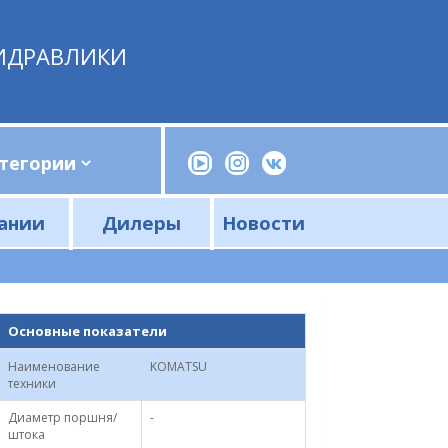
ИДРАВЛИКИ
ании
Дилеры
Новости
Прессы, трубогибы, шприцы, ручные насосы
Напорные фильтры и фильтроэлементы
Сливные фильтры и фильтроэлементы
Основные показатели
Наименование
KOMATSU
техники
Диаметр поршня/
-
штока