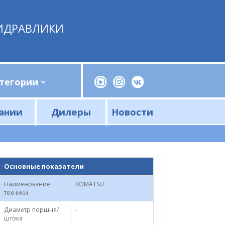
ИДРАВЛИКИ
ании
Дилеры
Новости
Прессы, трубогибы, шприцы, ручные насосы
Напорные фильтры и фильтроэлементы
Сливные фильтры и фильтроэлементы
Основные показатели
Наименование
KOMATSU
техники
Диаметр поршня/
-
штока