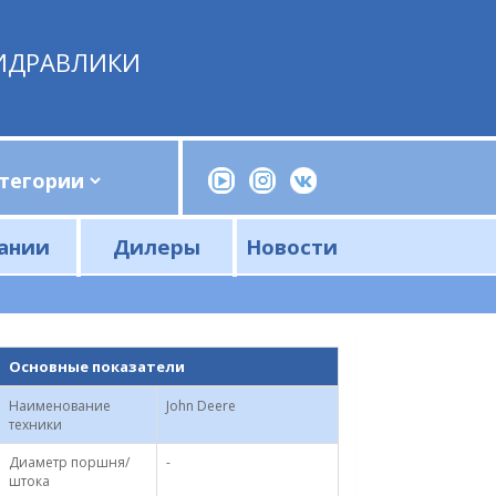
ИДРАВЛИКИ
ании
Дилеры
Новости
Прессы, трубогибы, шприцы, ручные насосы
Напорные фильтры и фильтроэлементы
Сливные фильтры и фильтроэлементы
Основные показатели
Наименование
John Deere
техники
Диаметр поршня/
-
штока