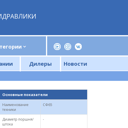
ИДРАВЛИКИ
ании
Дилеры
Новости
Прессы, трубогибы, шприцы, ручные насосы
Напорные фильтры и фильтроэлементы
Сливные фильтры и фильтроэлементы
Основные показатели
Наименование
СФ65
техники
Диаметр поршня/
-
штока