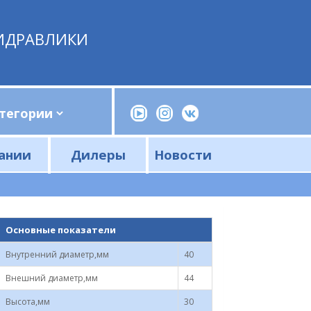
ИДРАВЛИКИ
ании
Дилеры
Новости
Прессы, трубогибы, шприцы, ручные насосы
Напорные фильтры и фильтроэлементы
Сливные фильтры и фильтроэлементы
Основные показатели
Внутренний диаметр,мм
40
Внешний диаметр,мм
44
Высота,мм
30