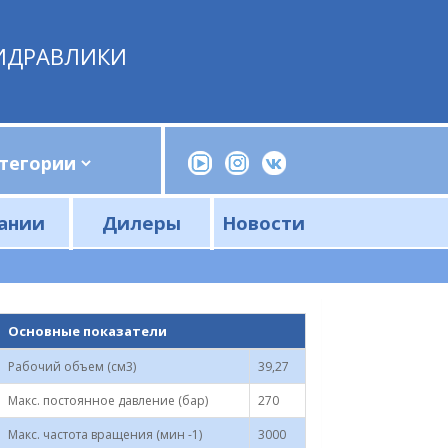
ИДРАВЛИКИ
ании
Дилеры
Новости
Прессы, трубогибы, шприцы, ручные насосы
Напорные фильтры и фильтроэлементы
Сливные фильтры и фильтроэлементы
Основные показатели
Рабочий объем (см3)
39,27
Макс. постоянное давление (бар)
270
Макс. частота вращения (мин -1)
3000