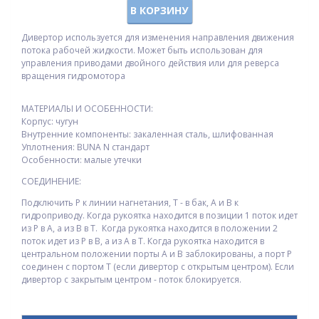
В КОРЗИНУ
Дивертор используется для изменения направления движения
потока рабочей жидкости. Может быть использован для
управления приводами двойного действия или для реверса
вращения гидромотора
МАТЕРИАЛЫ И ОСОБЕННОСТИ:
Корпус: чугун
Внутренние компоненты: закаленная сталь, шлифованная
Уплотнения: BUNA N стандарт
Особенности: малые утечки
СОЕДИНЕНИЕ:
Подключить P к линии нагнетания, T - в бак, A и B к
гидроприводу. Когда рукоятка находится в позиции 1 поток идет
из P в A, а из B в T. Когда рукоятка находится в положении 2
поток идет из P в B, а из A в T. Когда рукоятка находится в
центральном положении порты A и B заблокированы, а порт P
соединен с портом T (если дивертор с открытым центром). Если
дивертор с закрытым центром - поток блокируется.