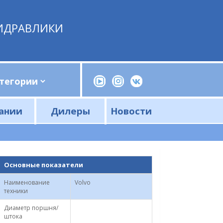
ИДРАВЛИКИ
ании
Дилеры
Новости
Прессы, трубогибы, шприцы, ручные насосы
Напорные фильтры и фильтроэлементы
Сливные фильтры и фильтроэлементы
Основные показатели
Наименование
Volvo
техники
Диаметр поршня/
штока